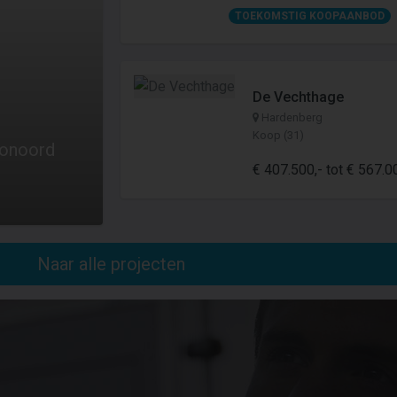
TOEKOMSTIG KOOPAANBOD
De Vechthage
Hardenberg
Koop (31)
oonoord
€ 407.500,- tot € 567.000
Naar alle projecten