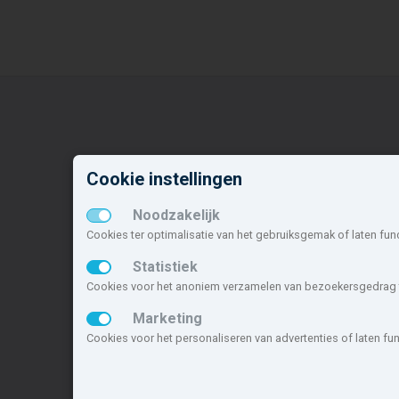
Nieuwbouw in deze
N
Cookie instellingen
gemeente
o
Noodzakelijk
Alle nieuwbouw projecten
H
Cookies ter optimalisatie van het gebruiksgemak of laten fun
Actuele nieuwbouwprojecten
C
Toekomstige nieuwbouwaanbod
B
Statistiek
Koopwoningen
S
Cookies voor het anoniem verzamelen van bezoekersgedrag t
Huurwoningen en appartementen
W
Marketing
Cookies voor het personaliseren van advertenties of laten f
Deze site maakt deel uit van
www.nieuwb
nieuwbouwsite van Nederland.