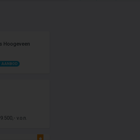
its Hoogeveen
 AANBOD
9.500,- v.o.n.