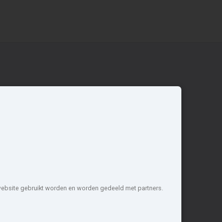
Overige
Nieuwbouwnieuws
Contact
Zakelijk
 website gebruikt worden en worden gedeeld met partners.
1 projecten de meest complete