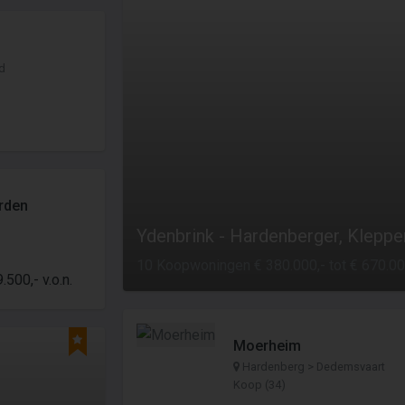
d
rden
Ydenbrink - Hardenberger, Klepp
10 Koopwoningen € 380.000,- tot € 670.00
.500,- v.o.n.
Moerheim
Hardenberg > Dedemsvaart
Koop (34)