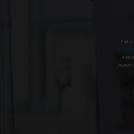
Blijf 
account
nieuw
wonen v