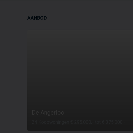
AANBOD
De Angerloo
24 Koopwoningen € 295.000,- tot € 375.000,-