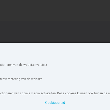
ieuwbouw in de
Account
mgeving
Inloggen
Inschrijven
ardenberg
Assen
ctioneren van de website (vereist)
Wachtwoord vergeten
oevorden
Hoogeveen
orger-Odoorn
Midden-
tadskanaal
Drenthe
er verbetering van de website.
esterwolde
Aa en Hunze
Pekela
unctioneren van sociale media activiteiten. Deze cookies kunnen ook buiten de
ouw-nederland.nl
, met meer dan 85.466 nieuwbouwwoningen in 1.62
Cookiebeleid