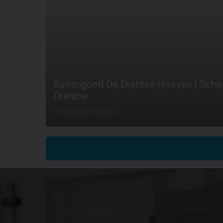
Buitengoed De Drentse Hoeven | Sch
Drenthe
75 Koopwoningen