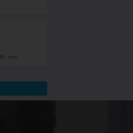
,- v.o.n.