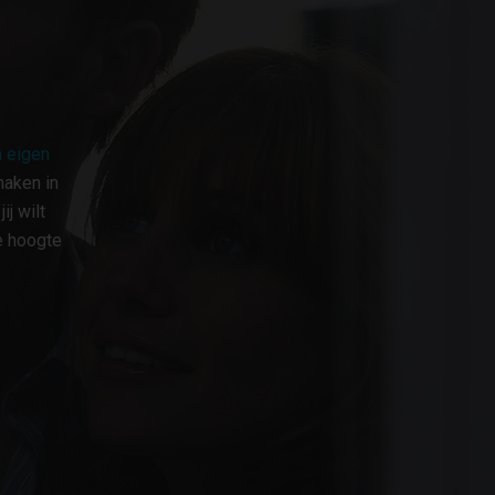
 eigen
maken in
j wilt
e hoogte