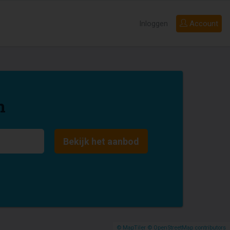
Inloggen
Account
n
Bekijk het aanbod
© MapTiler
© OpenStreetMap contributors