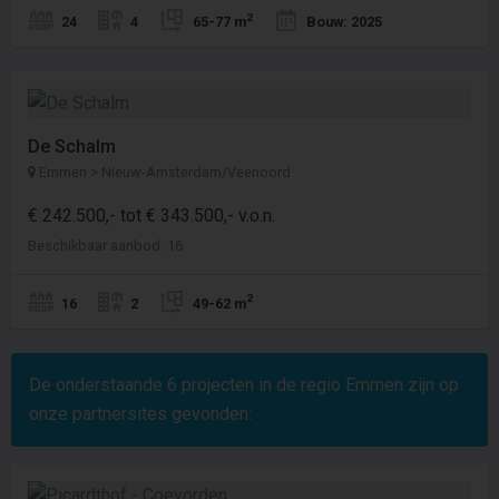
2
24
4
65-77 m
Bouw: 2025
De Schalm
Emmen > Nieuw-Amsterdam/Veenoord
€ 242.500,- tot € 343.500,- v.o.n.
Beschikbaar aanbod: 16
2
16
2
49-62 m
De onderstaande
6
projecten in de regio Emmen zijn op
onze partnersites gevonden: