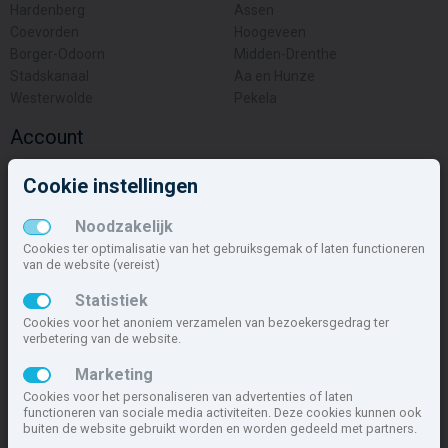
Hardenberg
Assen
Coevorden
Hoogeveen
Borger-Odoorn
Midden-Drenthe
Stadskanaal
Aa en Hunze
Westerwolde
Pekela
Account
Inloggen
Cookie instellingen
Inschrijven
Wachtwoord vergeten
Noodzakelijk
Overige
Cookies ter optimalisatie van het gebruiksgemak of laten functioneren
van de website (vereist)
Nieuwbouwnieuws
Statistiek
Contact
Cookies voor het anoniem verzamelen van bezoekersgedrag ter
Zakelijk
verbetering van de website.
Deze site maakt deel uit van
www.nieuwbouw-nederland.nl
, met
Marketing
meer dan 85.466 nieuwbouwwoningen in 1.621 projecten de meest
Cookies voor het personaliseren van advertenties of laten
complete nieuwbouwsite van Nederland.
functioneren van sociale media activiteiten. Deze cookies kunnen ook
buiten de website gebruikt worden en worden gedeeld met partners.
Copyright © 2007- 2026 Xitres NieuwbouwOffice B.V.
Disclaimer
|