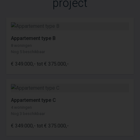
project
VIER WOONLAGEN, VIER TYPES
Het appartementengebouw bestaat uit
vier woonlagen met op iedere woonlaag
zes appartementen. Elk appartement
Appartement type B
heeft door de grote raampartijen een
8 woningen
mooie lichtinval. In de gevel verspringen
Nog 5 beschikbaar
deze van elkaar, waardoor de
€ 349.000,- tot € 375.000,-
appartementen op de woonlagen van
elkaar verschillen. De verbinding tussen
binnen en buiten geeft een ruimtelijk
gevoel en een mooi zicht naar buiten. Via
de entree met videofoon en
Appartement type C
brievenbussen, kom je uit in de
4 woningen
gemeenschappelijke hal. De
Nog 3 beschikbaar
appartementen zijn via de hal bereikbaar
€ 349.000,- tot € 375.000,-
met de lift en met de trap. Er zijn vier
verschillende type appartementen,