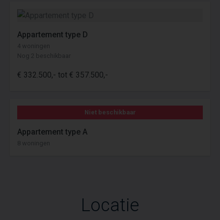
variërend van 65 tot 77 m². Elk
appartement heeft twee slaapkamers, een
Appartement type D
ruime woonkamer met open keuken en
4 woningen
een balkon. De appartementen zijn
Nog 2 beschikbaar
helemaal van deze tijd. Heerlijk omgeven
door groen, op korte afstand van
€ 332.500,- tot € 357.500,-
voorzieningen en uitvalswegen.
Bovendien worden de parkeerplaatsen en
het terrein rondom het gebouw op
Niet beschikbaar
natuurlijke wijze aangelegd en is alles
Appartement type A
goed en veilig toegankelijk. Vanaf je
8 woningen
heerlijke balkon geniet je van alle rust en
het groen om je heen, wie zou daar nu niet
voor tekenen?
Locatie
PRIJZEN
De prijzen variëren van € 295.000 tot