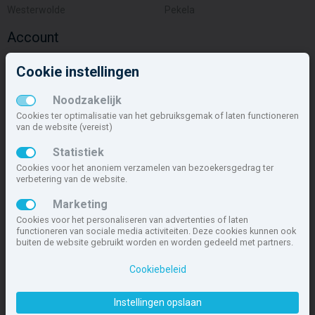
Westerwolde
Pekela
Account
Inloggen
Cookie instellingen
Inschrijven
Wachtwoord vergeten
Noodzakelijk
Overige
Cookies ter optimalisatie van het gebruiksgemak of laten functioneren
van de website (vereist)
Nieuwbouwnieuws
Statistiek
Contact
Cookies voor het anoniem verzamelen van bezoekersgedrag ter
Zakelijk
verbetering van de website.
Deze site maakt deel uit van
www.nieuwbouw-nederland.nl
, met
Marketing
meer dan 85.466 nieuwbouwwoningen in 1.621 projecten de meest
Cookies voor het personaliseren van advertenties of laten
complete nieuwbouwsite van Nederland.
functioneren van sociale media activiteiten. Deze cookies kunnen ook
buiten de website gebruikt worden en worden gedeeld met partners.
Copyright © 2007- 2026 Xitres NieuwbouwOffice B.V.
Disclaimer
|
Cookiebeleid
Privacyverklaring & Cookiebeleid
|
Cookies instellen
Instellingen opslaan