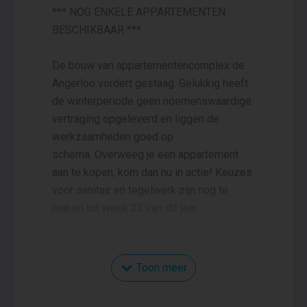
*** NOG ENKELE APPARTEMENTEN
BESCHIKBAAR ***
De bouw van appartementencomplex de
Angerloo vordert gestaag. Gelukkig heeft
de winterperiode geen noemenswaardige
vertraging opgeleverd en liggen de
werkzaamheden goed op
schema. Overweeg je een appartement
aan te kopen, kom dan nu in actie! Keuzes
voor sanitair en tegelwerk zijn nog te
maken tot week 22 van dit jaar.
________________________________
________________________________
________________________________
Toon meer
________________________________
______________