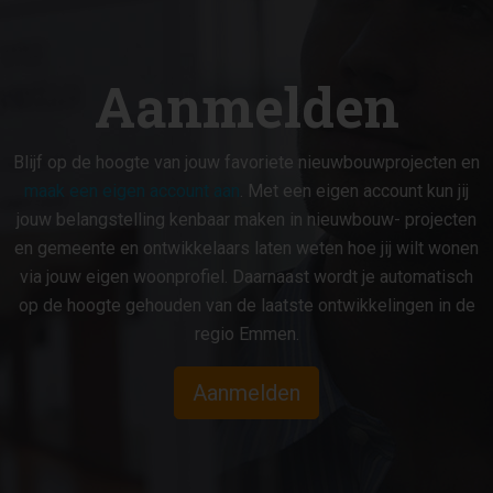
hebt voor je dagelijkse boodschappen. De
bushalte ligt op loopafstand voor een
gemakkelijke verbinding naar de rest van
Aanmelden
de stad. Voor ontspanning ben je zo in het
bos de Emmerdennen, en ook het
ziekenhuis is snel bereikbaar. Voor
Blijf op de hoogte van jouw favoriete nieuwbouwprojecten en
verdere bestemmingen ben je binnen 2
maak een eigen account aan
. Met een eigen account kun jij
minuten op de rondweg (N391) naar
jouw belangstelling kenbaar maken in nieuwbouw- projecten
uitvalswegen richting Groningen en
en gemeente en ontwikkelaars laten weten hoe jij wilt wonen
Hoogeveen. De Angerloo heeft een ideale
via jouw eigen woonprofiel. Daarnaast wordt je automatisch
ligging in Emmen!
op de hoogte gehouden van de laatste ontwikkelingen in de
regio Emmen.
Aanmelden